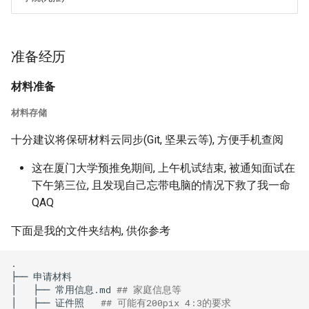
准备经历
材料准备
材料存储
十分建议将保研材料云同步(Git, 坚果云等), 方便手机查阅
这在厦门大学预推免期间, 上午机试结束, 被通知面试在
下午第三位, 且发现自己忘带电脑的情况下救了我一命
QAQ
下面是我的文件夹结构, 供你参考
.

├──
申请材料

│
├──
常用信息.md
## 家庭信息等
│
├──
证件照
## 可能有200pix 4:3的要求