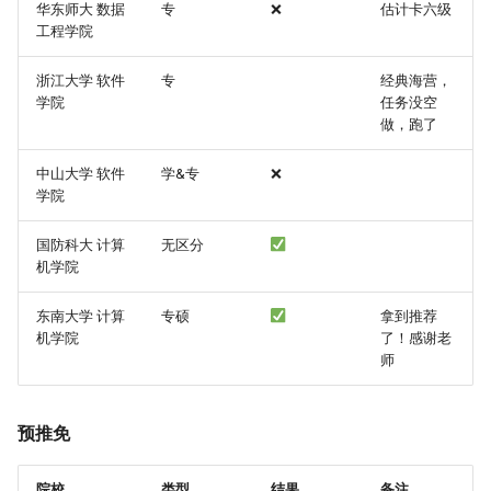
夏令营考核
华东师大 数据
专
❌
估计卡六级
工程学院
一些感想
浙江大学 软件
专
经典海营，
学院
任务没空
关于录取
做，跑了
参营体验
中山大学 软件
学&专
❌
学院
天津大学福州校区(预推免)
国防科大 计算
无区分
机学院
厦门大学 信息学院(预推
免)
东南大学 计算
专硕
拿到推荐
机学院
了！感谢老
考核方式
师
一些感想
预推免
参营体验
院校
类型
结果
备注