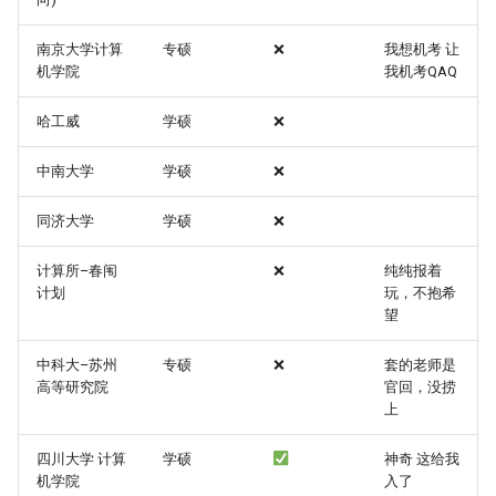
类
类
上海科技大学 SIST
南京大学计算
专硕
❌
我想机考 让
[大一]23-食品科学与工程-
[大一]22-光电信息->计算
机学院
我机考QAQ
成电路设计与集成系统
考核方式
哈工威
学硕
❌
[大一]22-工业设计->大数据
入营
中南大学
学硕
❌
[大一]22-土木->软件工程
夏令营考核
同济大学
学硕
❌
[大二]22-高分子->软件工程
导师面试
计算所–春闱
❌
纯纯报着
[大一]22-土木->计算机类
计划
玩，不抱希
一些感想
望
[大一]22-高分子->计算机类
中科大–苏州
专硕
❌
套的老师是
参营体验
高等研究院
官回，没捞
[大二]22-地矿->信息安全
上
深圳大学 计算机与软件学
院
[大一]21-土木->计算机类
四川大学 计算
学硕
神奇 这给我
机学院
入了