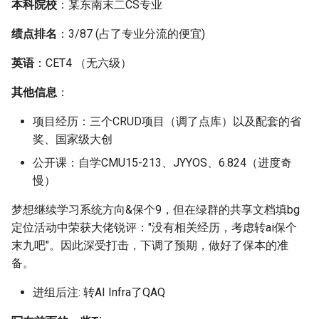
[大一]25-水利水电->量子
[大一]21-土木->经济学
准备经历
本科院校
：某东南末二CS专业
[大一]25-工程管理->电气
科学
经管
[大一]25-数学->计算机类
绩点排名
：3/87 (占了专业分流的便宜)
及其自动化
材料准备
[大一]25-外国语->数理综
化学
[大一]25-外国语->计算机类
英语
：CET4 （无六级）
[大一]25-智能建造->电气
材料存储
及其自动化
[大一]24-物流工程-微电子
汉语言文学
[大一]25-会计学->计算机类
其他信息
：
学与工程
奖项记录
项目经历：三个CRUD项目（调了点库）以及配套的省
[大一]24-给排水->电气工
备考资源
[大一]25-微电子科学与工程
奖、国家级大创
其自动化
[大一]24-数学类-电子科学
材料编辑
软件工程
技术
公开课：自学CMU15-213、JYYOS、6.824（进度奇
[大一]23-生工->智能电网
关于海投
[大一]25-数学->计算机类
慢）
工程
[大一]23-土木->电子信息类
梦想继续学习系统方向&保个9，但在绿群的共享文档填bg
关于套磁
[大一]25-数学->软件工程
定位活动中荣获大佬锐评："没有相关经历，考虑转ai保个
[大二]22-机械->电气工程
[大二]22-土木->电子科学
末九吧"。因此深受打击，下调了预期，做好了保本的准
自动化
术
面试(自我介绍)
[大一]25-应用物理->软件
备。
[大二]21-土木->电气工程
[大一]22-土木->电子信息类
PPT
[大一]25-金融学->软件工程
进组后注: 转AI Infra了QAQ
自动化
[大一]22-工业设计->电子
自我介绍
[大一]24-水利水电->计算