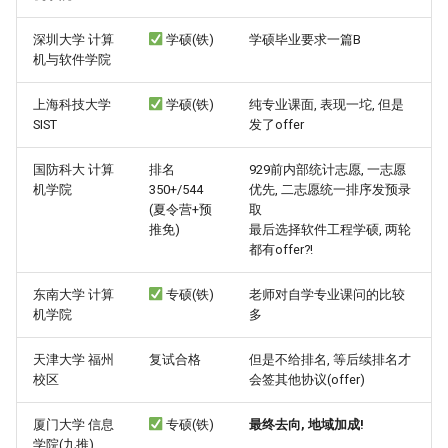
深圳大学 计算
学硕(铁)
学硕毕业要求一篇B
机与软件学院
上海科技大学
学硕(铁)
纯专业课面, 表现一坨, 但是
SIST
发了offer
国防科大 计算
排名
929前内部统计志愿, 一志愿
机学院
350+/544
优先, 二志愿统一排序发预录
(夏令营+预
取
推免)
最后选择软件工程学硕, 两轮
都有offer?!
东南大学 计算
专硕(铁)
老师对自学专业课问的比较
机学院
多
天津大学 福州
复试合格
但是不给排名, 等后续排名才
校区
会签其他协议(offer)
厦门大学 信息
专硕(铁)
最终去向, 地域加成!
学院(九推)