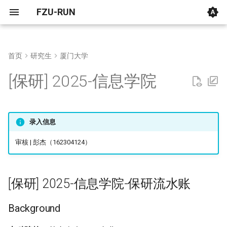
FZU-RUN
首页
研究生
厦门大学
计算机
[考研] 2023-计算机与大数据
[考研] 2023-工程与应用技术
[保研] 2025-信息学院-保研流
[保研] 2024-网络空间与网络
[保研] 2024-计算机学院
[保研] 2024-艺术设计学院
[保研] 2024-人工智能与自动
[考研] 2024-软件与微电子学
[考研] 2026-软件工程学院
[大二]25-化工->软件工程
[大一]23-土木->数学类
[大一]25-土木->电气工程
[大一]25-土木->电子信息类
[大一]25-土木交通工程->
[大一]25-金融学->法学
[大一]21-计算机->英语
[大一]25-国际经济与贸易-
[大一]22-建筑->嘉锡化学
[大一]25-社会学->汉语言
通用
[保研] 2025-信息学院
学院
研究院
水账
科学研究院
化工程 （中德平台）
院
自动化
工程
计学
班
数学
[保研] 2023-计算机学院
[大一]25-土木->计算机类
[大一]21-土木->数学类
[大一]25-生物医学工程->
[大一]22-英语->法学
[大一]25-英语->汉语言文学
法学
[考研] 2023-计算机与大数据
[考研] 2026-计算与智能创新
[考研] 2025-软件与微电子学
Background
[大一]25-化工->智能电网
信息类
[大一]25-土木交通工程->
[大一]25-土木->信息管理
学院
学院
院
工程
工程
电气
[大一]25-材料->计算机类
[大一]23-物流管理->汉语
物信
录入信息
参营&去向
[大一]25-油气储运工程->
[大一]23-工业设计->会计学
学
[考研] 2024-计算机与大数据
[大一]25-信息管理与信息
子科学与工程
[大一]24-土木交通工程->
物信
[大二]24-环境工程->计算
电气
审核 | 彭杰（162304124）
学院
统->电气工程及其自动化
工程
夏令营
[大一]22-外国语->数理金
[大二]24-工程管理->集成
验班
机械
[大一]25-给排水->软件工程
数学
[大一]25-给排水->自动化
设计与集成系统
预推免
[保研] 2025-信息学院-保研流水账
[大一]21-机械->数理金融
法学
[大二]24-物流工程->计算
经管
[大二]25-地矿->电气工程
[大一]25-工程管理->数媒
班
参与结果
Background
自动化
外国语
[大二]24-数媒->计算机类
计算机