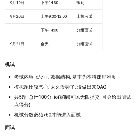
9月19日
下午14:30
报到
9月20日
上午9:00-12:00
上机考试
下午14:00
分组面试
9月21日
全天
分组面试
机试
:
考试内容: c/c++, 数据结构, 基本为本科课程难度
模拟题比较恶心, 太久没碰了, 没做出来QAQ
共5题, 总计100分, ioi赛制(可以无限提交, 且会给出测试
点得分)
机试分数必须>60才能进入面试
面试
: