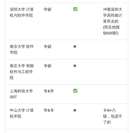
考核方式
[大一]21-环安->计算机类
深圳大学 计算
学硕
冲着深圳大
机与软件学院
学高性能计
参营体验
[大二]21-机械->计算机类
算所去的
(而且他报
东南大学 计算机学院
[大二]21-生工->计算机类
销600耶)
考核方式
[大二]21-生工->软件工程
南京大学 软件
专硕
❌
学院
入营
[大一]21-土木->软件工程
南京大学 智能
专硕
❌
软件与工程学
夏令营面试
[大一]21-土木->软件工程
院
参营体验
[大二]21-材料->软件工程
上海科技大学
专&学
SIST
国防科大 计算机学院
中山大学 计算
学&专
❌
卡rk+六
机学院
级，包进不
考核方式
了的