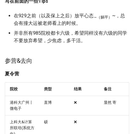
写在前面的一些Tips
[大一]21-环安->电气工程
类
自动化
关于读研
[大一]25-数学类->数智实
在929之前（以及保上之后）放平心态
~，总
~（躺平）
[大一]21-外国语->集成电
会有撞大运被老师看上的时候。
[大一]21-化学->电气工程
计与集成系统
预期管理
[大一]24-给排水->数智实
并非所有985院校都卡六级，希望同样没有六级的同学
自动化
不要放弃希望，少焦虑，多干活。
[大一]21-化工->集成电路
to bg较差的同学
[大一]24-数媒->计算机类
与集成系统
参加经历
[大二]23-数学->软件工程
参营&去向
[大二]22-物流工程->电信
学与工程
四川大学 计算机学院
[大一]23-港航->计算机类
夏令营
[大一]23-过程装备与控制
考核方式
[大一]23-建筑学->信息安全
院校
类型
结果
备注
程->集成电路设计与集成
入营
[大一]23-车辆工程->计算
港科大广州丨
直博
❌
显然 寄
[大二]23-物流工程->微电
微电子
学与工程
夏令营考核
[大一]23-土木->软件工程
上科大&计算
硕
❌
所联培(系统方
[大一]23-工程管理->电子
参营体验
[大一]23-机器人工程->计
向)