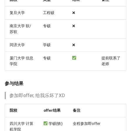
to FZUer
复旦大学
工程硕
❌
FZU材料
南京大学 软/
专硕
❌
苏软
唉, 绩点; 唉, 5‰
同济大学
学硕
❌
题外话 - 关于小组作业
厦门大学 信息
专硕
提前联系了
学院
老师
参与结果
参加即offer, 给我乐坏了XD
院校
offer结果
备注
四川大学 计算
学硕(铁)
全程参加即offer
机学院