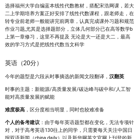
选择福州大学自编蓝本线性代数教材，搭配宋浩网课，若大
二上学期培养方案正好安排了线性代数课程，跟老师走，在
转专业前老师一般能讲完前两章，认真完成课外习题和规范
作业习题,尤其是选择题部分，立体几何部分已在高等数学b
上第一章修习，这里不再提及 无论是大一还是大二，最高
效的学习方式是把线性代数当文科学
英语（20分）
今年的题型是六段从时事摘选的新闻文段翻译，
汉翻英
时事的主题：新能源/高质量发展/碳达峰与碳中和/人工智
能对高质量发展的赋能
难度极高
，区分度相当明显，同时也较难准备
个人的备考建议
：由于每年英语题型都在变化，无法专项针
对，对于高考英语130往上的同学，只需要每天关注中国日
报双语新闻（china daily）以及新华网英文官网上刊登的新