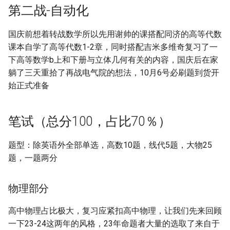
[大一]21-环安->计算机类
第二战-自动化
[大二]21-机械->计算机类
国庆前想着转战数学所以先用谢帅的课搭配同济的高等代数
课本自学了高等代数1-2章，同时搭配吉米多维奇复习了一
[大二]21-生工->计算机类
下高等数学b上和下册与立体几何有关的内容，国庆后在家
躺了三天重拾了再战电气院的想法，10月6号必刷题到货开
[大二]21-生工->软件工程
始正式准备
[大一]21-土木->软件工程
笔试（总分100，占比70％）
[大一]21-土木->软件工程
题型：除英语外全部单选，高数10题，线代5题，大物25
[大二]21-材料->软件工程
题，一题两分
物理部分
高中物理占比极大，复习应紧扣高中物理，让我们先来回顾
一下23-24这两年的风格，23年命题者大量的选取了来自于