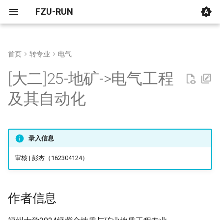
FZU-RUN
首页
转专业
电气
[大二]25-化工->软件工程
[大一]23-土木->数学类
作者信息
[大一]25-土木->电子信息类
[大一]25-土木交通工程->车辆
[大一]25-金融学->法学
[大一]21-计算机->英语
[大一]25-国际经济与贸易->会
[大一]22-建筑->嘉锡化学拔尖
[大一]25-社会学->汉语言文学
通用
福州大学
官方文件
2022法学转专业笔试题目
2025物信转专业笔试题目
电气转专业物理复习资料
2022数学转专业笔试题目
2022经管学院转专业英语
2025计算机大二机试题目
[考研] 2023-计算机与大数
[考研] 2023-工程与应用技
[考研] 2023-信息学院
[保研] 2024-网络空间与网
[保研] 2024-计算机学院
[保研] 2024-艺术设计学院
[保研] 2024-人工智能与自
[考研] 2024-软件与微电子
[考研] 2026-软件工程学院
[大二]25-地矿->电气工程
工程
计学
班
试B卷题目
学院
研究院
科学研究院
化工程 （中德平台）
院
[大一]25-土木->计算机类
[大一]21-土木->数学类
考试范围
[大一]25-生物医学工程->电子
[大一]22-英语->法学
[大一]25-英语->汉语言文学
法学
复旦大学
转专业学生名单公示
2022法学转专业面试名单
2022物信转专业笔试题目
2025计算机大一机试加赛
[保研] 2024-信息学院
[保研] 2023-计算机学院
及其自动化
信息类
[大一]25-土木交通工程->车辆
[大一]25-土木->信息管理
2022经管学院转专业高等
目
[考研] 2023-计算机与大数
[考研] 2026-计算与智能创
[考研] 2025-软件与微电子
工程
学考试B卷题目
学院
学院
院
[大一]25-材料->计算机类
为什么写
[大一]23-物流管理->汉语言文
物信
厦门大学
2023法学转专业笔试题目
2022物信转专业面试题目
[保研] 2024-信息学院
[大一]25-油气储运工程->微电
[大一]23-工业设计->会计学
学
2025计算机大一机试题目
子科学与工程
[大一]24-土木交通工程->车辆
[考研] 2024-计算机与大数
[大二]24-环境工程->计算机类
为什么转这个专业
电气
清华大学
[保研] 2025-信息学院
录入信息
工程
学院
[大一]22-外国语->数理金融实
2024计算机机试题目
审核 | 彭杰（162304124）
[大二]24-工程管理->集成电路
验班
[大一]25-给排水->软件工程
第一战-电气工程及其自动化
数学
北京航空航天大学
[保研] 2025-信息学院
设计与集成系统
2023计算机机试题目
[大一]21-机械->数理金融实验
[大二]24-物流工程->计算机类
经管
湖南大学
赛后复盘
[保研] 2025-信息学院
作者信息
[大一]25-工程管理->数媒
班
2022计算机笔试题目
[大二]24-数媒->计算机类
休赛期-大一下
计算机
同济大学
[考研] 2025-人工智能研究