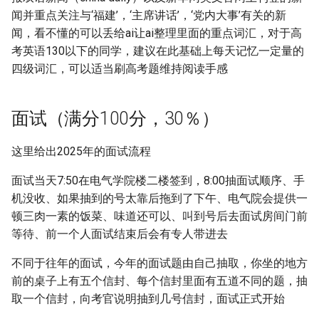
闻并重点关注与‘福建’，‘主席讲话’，‘党内大事’有关的新
闻，看不懂的可以丢给ai让ai整理里面的重点词汇，对于高
考英语130以下的同学，建议在此基础上每天记忆一定量的
四级词汇，可以适当刷高考题维持阅读手感
面试（满分100分，30％）
这里给出2025年的面试流程
面试当天7:50在电气学院楼二楼签到，8:00抽面试顺序、手
机没收、如果抽到的号太靠后拖到了下午、电气院会提供一
顿三肉一素的饭菜、味道还可以、叫到号后去面试房间门前
等待、前一个人面试结束后会有专人带进去
不同于往年的面试，今年的面试题由自己抽取，你坐的地方
前的桌子上有五个信封、每个信封里面有五道不同的题，抽
取一个信封，向考官说明抽到几号信封，面试正式开始