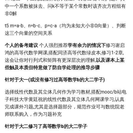
中一个系数被抹去、问k不等于某个常数时该齐次方程组有
非0解
t5 m=a-b、n=b-c、p=c-a（均为未知大小非0向量）、判断
这三个向量的空间关系
个人的备考建议
个人强烈推荐
学有余力的情况下
修习谢启
鸿的高等代数学网课,搭配同济高等代数绿皮本,修习1-2章,
这会让你对行列式和矩阵有更深层次的理解,
以及课本上某
些触及本质但特意做了防自学处理的推导步骤
针对于大一(或没有修习过高等数学b的大二学子)
选择线性代数及其立体几何作为学习教材,搭配mooc/b站电
子科技大学黄廷祝的线性代数及其立体几何网课学习,认真
完成课外习题,尤其是选择题部分，规范作业可与数统院老
师联系购入，作为习题补充
针对于大二修习了高等数学b的大二学子