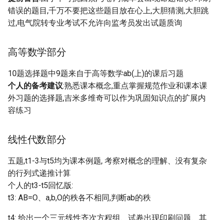
错误的题目,千万不要把这些题目放在心上,大胆猜测,大胆跳
过,电气院转专业考试不允许向监考员发出试题质询
高等数学部分
10题选择题中9题来自于高等数学ab(上)的课后习题
个人的备考建议
:熟悉课本概念,重点掌握规范作业和课本课
外习题的选择题,吉米多维奇可以作为巩固知识点的扩展内
容练习
线性代数部分
五题,t1-3与t5均为课本例题, 考察对概念的理解、没有复杂
的行列式递推计算
个人的t3-t5回忆版:
t3: AB=O、a,b,O的秩各不相同,判断ab的秩
t4: 给出一个三元线性齐次方程组、试卷出现印刷问题、其