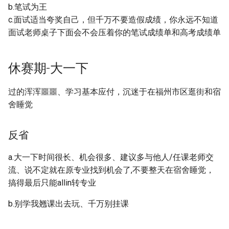
类
b.笔试为王
类
c.面试适当夸奖自己，但千万不要造假成绩，你永远不知道
[大一]23-食品科学与工程->集
面试老师桌子下面会不会压着你的笔试成绩单和高考成绩单
[大一]22-光电信息->计算机类
成电路设计与集成系统
[大一]22-工业设计->大数据
休赛期-大一下
[大一]22-土木->软件工程
过的浑浑噩噩、学习基本应付，沉迷于在福州市区逛街和宿
舍睡觉
[大二]22-高分子->软件工程
[大一]22-土木->计算机类
反省
a.大一下时间很长、机会很多、建议多与他人/任课老师交
[大一]22-高分子->计算机类
流、说不定就在原专业找到机会了,不要整天在宿舍睡觉，
搞得最后只能allin转专业
[大二]22-地矿->信息安全
b.别学我翘课出去玩、千万别挂课
[大一]21-土木->计算机类