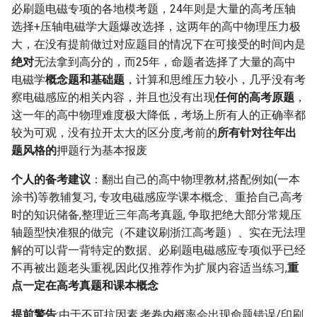
必刷题电磁专项的各地模考题，24年则是大量的高考压轴
选择+压轴电磁学大题爆改选择，这两年的高中物理压力极
大，在没有提前做过对应题目的情况下在可接受的时间内是
绝对
无法拿到高分的，而25年，命题者选择了大量的高中
电磁学
概念题和基础题
，计算和思维压力较小，几乎没有考
察电磁感应的相关内容，并且也没有出现
任何的高考原题
，
这一年的高中物理难度极大降低，考场上所有人的正确率都
较为可观，没有拉开太大的区分度,考前的
所有针对往年出
题风格的
押题行为基本报废
个人的备考建议
：翻出自己的高中物理教材,搭配例如(一本
涂书)等教辅复习, 专攻电磁感应学课本概念、重拾自己高考
时的知识储备,整理近三年高考真题, 争取把绝大部分常规压
轴题型快准狠的做完（不建议刷浙江高考题）、实在无法理
解的可以背一背特定的数据、必刷题电磁感应专项似乎已经
不再被出题老头重视,因此仅推荐作为扩展内容适当练习,
重
点一定在高考真题和课本概念
提前警告
:由于不可抗因素,考卷内概率会出现命题错误/印刷