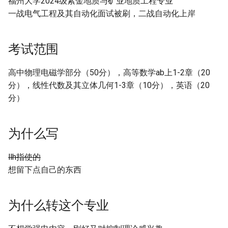
福州大学2024级紫金地质与矿业地质工程专业
[大一]25-水利水电->量子信息
[大一]21-土木->经济学
2022计算机机试题目
一战电气工程及其自动化面试被刷，二战自动化上岸
科学
[大一]25-数学->计算机类
北京大学
反省
2021计算机笔试题目
[大一]25-外国语->数理综合班
[大一]25-外国语->计算机类
第二战-自动化
中科大
考试范围
20级计算机学院面试名单
[大一]24-物流工程-微电子科
[大一]25-会计学->计算机类
笔试（总分100，占比70％）
高中物理电磁学部分（50分），高等数学ab上1-2章（20
学与工程
21级计算机学院面试名单
分），线性代数及其立体几何1-3章（10分），英语（20
[大一]25-微电子科学与工程->
物理部分
分）
[大一]24-数学类-电子科学与
软件工程
技术
高等数学部分
[大一]25-数学->计算机类
为什么写
[大一]23-土木->电子信息类
线性代数部分
[大一]25-数学->软件工程
llh指使的
[大二]22-土木->电子科学与技
针对于大一(或没有修习过
想留下点自己的东西
术
[大一]25-应用物理->软件工程
高等数学b的大二学子)
[大一]22-土木->电子信息类
[大一]25-金融学->软件工程
针对于大二修习了高等数
为什么转这个专业
学b的大二学子
[大一]22-工业设计->电子信息
[大一]24-水利水电->计算机类