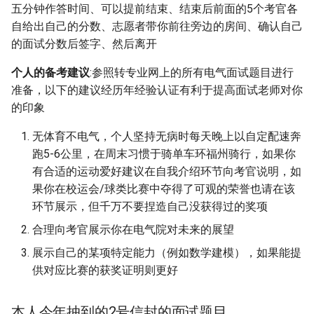
五分钟作答时间、可以提前结束、结束后前面的5个考官各
自给出自己的分数、志愿者带你前往旁边的房间、确认自己
的面试分数后签字、然后离开
个人的备考建议
:参照转专业网上的所有电气面试题目进行
准备，以下的建议经历年经验认证有利于提高面试老师对你
的印象
无体育不电气，个人坚持无病时每天晚上以自定配速奔
跑5-6公里，在周末习惯于骑单车环福州骑行，如果你
有合适的运动爱好建议在自我介绍环节向考官说明，如
果你在校运会/球类比赛中夺得了可观的荣誉也请在该
环节展示，但千万不要捏造自己没获得过的奖项
合理向考官展示你在电气院对未来的展望
展示自己的某项特定能力（例如数学建模），如果能提
供对应比赛的获奖证明则更好
本人今年抽到的2号信封的面试题目