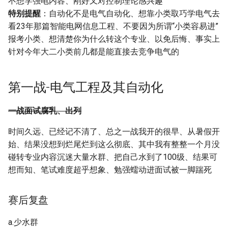
不想学强电内容、刚好又对控制理论感兴趣
类
英语（20分）
特别提醒
：自动化不是电气自动化、想靠小类取巧学电气去
[大一]25-数学类->数智实验班
看23年那篇智能电网信息工程、不要因为所谓“小类容易进”
[大一]21-外国语->集成电路设
面试（满分100分，30％）
报考小类、想清楚你为什么转这个专业、以免后悔、事实上
计与集成系统
[大一]24-给排水->数智实验班
针对今年大二小类前几都是能直接去竞争电气的
本人今年抽到的2号信封的
[大一]21-化工->集成电路设计
面试题目
[大一]24-数媒->计算机类
与集成系统
第一战-电气工程及其自动化
考试时间（2025）
[大二]23-数学->软件工程
[大二]22-物流工程->电信息科
一战面试腐乳、出列
学与工程
写在后面
[大一]23-港航->计算机类
时间久远、已经记不清了、总之一战我开的很早、从暑假开
始、结果没想到烂尾烂到这么彻底、其中我有整整一个月没
[大一]23-过程装备与控制工
[大一]23-建筑学->信息安全
碰转专业内容沉迷大量水群、把自己水到了100级、结果可
程->集成电路设计与集成系统
想而知、笔试难度超乎想象、勉强蠕动进面试被一脚踹死
[大一]23-车辆工程->计算机类
[大二]23-物流工程->微电子科
学与工程
赛后复盘
[大一]23-土木->软件工程
[大一]23-工程管理->电子信息
a.少水群
[大一]23-机器人工程->计算机