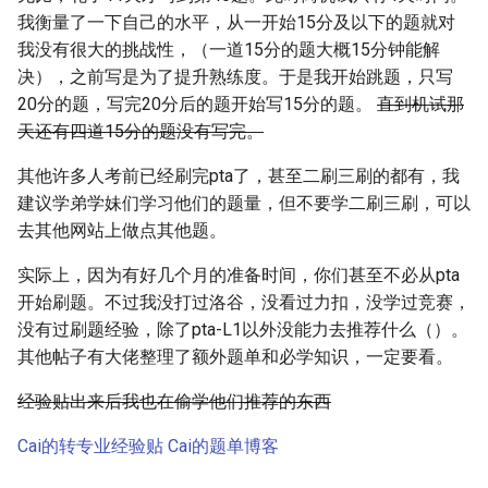
我衡量了一下自己的水平，从一开始15分及以下的题就对
我没有很大的挑战性，（一道15分的题大概15分钟能解
决），之前写是为了提升熟练度。于是我开始跳题，只写
20分的题，写完20分后的题开始写15分的题。
直到机试那
天还有四道15分的题没有写完。
其他许多人考前已经刷完pta了，甚至二刷三刷的都有，我
建议学弟学妹们学习他们的题量，但不要学二刷三刷，可以
去其他网站上做点其他题。
实际上，因为有好几个月的准备时间，你们甚至不必从pta
开始刷题。不过我没打过洛谷，没看过力扣，没学过竞赛，
没有过刷题经验，除了pta-L1以外没能力去推荐什么（）。
其他帖子有大佬整理了额外题单和必学知识，一定要看。
经验贴出来后我也在偷学他们推荐的东西
Cai的转专业经验贴
Cai的题单博客