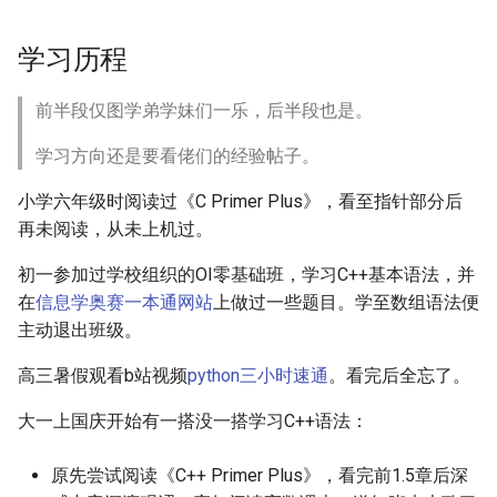
类
学习历程
[大一]23-食品科学与工程->集
成电路设计与集成系统
前半段仅图学弟学妹们一乐，后半段也是。
学习方向还是要看佬们的经验帖子。
小学六年级时阅读过《C Primer Plus》，看至指针部分后
再未阅读，从未上机过。
初一参加过学校组织的OI零基础班，学习C++基本语法，并
在
信息学奥赛一本通网站
上做过一些题目。学至数组语法便
主动退出班级。
高三暑假观看b站视频
python三小时速通
。看完后全忘了。
大一上国庆开始有一搭没一搭学习C++语法：
原先尝试阅读《C++ Primer Plus》，看完前1.5章后深