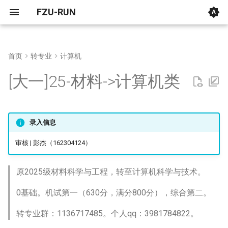
FZU-RUN
首页
转专业
计算机
转专业考试内容：
[大一]23-土木->数学类
[大一]25-土木->电气工程及其
[大一]25-土木->电子信息类
[大一]25-土木交通工程->车辆
[大一]25-金融学->法学
[大一]21-计算机->英语
[大一]25-国际经济与贸易->会
[大一]22-建筑->嘉锡化学拔尖
[大一]25-社会学->汉语言文学
通用
福州大学
官方文件
2022法学转专业笔试题目
2025物信转专业笔试题目
电气转专业物理复习资料
2022数学转专业笔试题目
2022经管学院转专业英语
2025计算机大二机试题目
[考研] 2023-计算机与大数
[考研] 2023-工程与应用技
[考研] 2023-信息学院
[保研] 2024-网络空间与网
[保研] 2024-计算机学院
[保研] 2024-艺术设计学院
[保研] 2024-人工智能与自
[考研] 2024-软件与微电子
[考研] 2026-软件工程学院
[大一]25-材料->计算机类
自动化
工程
计学
班
试B卷题目
学院
研究院
科学研究院
化工程 （中德平台）
院
25级转专业概况和流程
[大一]21-土木->数学类
[大一]25-生物医学工程->电子
[大一]22-英语->法学
[大一]25-英语->汉语言文学
法学
复旦大学
转专业学生名单公示
2022法学转专业面试名单
2022物信转专业笔试题目
2025计算机大一机试加赛
[保研] 2024-信息学院
[保研] 2023-计算机学院
[大一]25-化工->智能电网信息
信息类
[大一]25-土木交通工程->车辆
[大一]25-土木->信息管理
2022经管学院转专业高等
目
[考研] 2023-计算机与大数
[考研] 2026-计算与智能创
[考研] 2025-软件与微电子
工程
工程
学考试B卷题目
学院
学院
院
学习历程
[大一]23-物流管理->汉语言文
物信
厦门大学
2023法学转专业笔试题目
2022物信转专业面试题目
[保研] 2024-信息学院
录入信息
[大一]25-油气储运工程->微电
[大一]23-工业设计->会计学
学
2025计算机大一机试题目
[大一]25-信息管理与信息系
子科学与工程
[大一]24-土木交通工程->车辆
[考研] 2024-计算机与大数
电气
清华大学
收到考试形式变更通知后的
[保研] 2025-信息学院
审核 | 彭杰（162304124）
统->电气工程及其自动化
工程
学院
[大一]22-外国语->数理金融实
两周：
2024计算机机试题目
[大二]24-工程管理->集成电路
验班
数学
北京航空航天大学
[保研] 2025-信息学院
原2025级材料科学与工程，转至计算机科学与技术。
[大一]25-给排水->自动化
设计与集成系统
机试过程
2023计算机机试题目
0基础。机试第一（630分，满分800分），综合第二。
[大一]21-机械->数理金融实验
经管
湖南大学
[保研] 2025-信息学院
[大二]25-地矿->电气工程及其
[大一]25-工程管理->数媒
班
面试
2022计算机笔试题目
转专业群：1136717485。个人qq：3981784822。
自动化
计算机
同济大学
[考研] 2025-人工智能研究