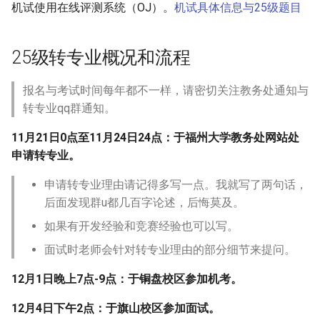
机试使用在线评测系统（OJ）。
机试具体信息与25级题目
[大一]21-环安->电气工程及其
类
自动化
[大一]21-外国语->集成电路设
25级转专业概况和流程
[大一]21-化学->电气工程及其
计与集成系统
自动化
报名与考试时间每年都不一样，请密切关注教务处通知与
[大一]21-化工->集成电路设计
转专业qq群通知。
与集成系统
11月21日0点至11月24日24点：于福州大学教务处网站处
[大二]22-物流工程->电信息科
申请转专业。
学与工程
申请转专业理由请记得多写一点。我就写了两句话，
后面发现群u都几百字论述，后悔莫及。
[大一]23-过程装备与控制工
程->集成电路设计与集成系统
如果有开发经验和竞赛经验也可以写。
面试时老师会针对转专业理由的部分细节来提问。
[大二]23-物流工程->微电子科
学与工程
12月1日晚上7点-9点：于铜盘校区参加机考。
12月4日下午2点：于旗山校区参加面试。
[大一]23-工程管理->电子信息