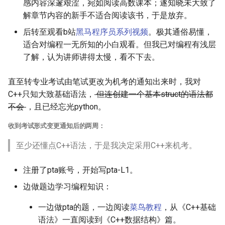
感内容深邃艰涩，宛如阅读高数课本；遂知晓未大致了
解章节内容的新手不适合阅读该书，于是放弃。
后转至观看b站
黑马程序员系列视频
。极其通俗易懂，
适合对编程一无所知的小白观看。但我已对编程有浅层
了解，认为讲师讲得太慢，看不下去。
直至转专业考试由笔试更改为机考的通知出来时，我对
C++只知大致基础语法，
但连创建一个基本struct的语法都
不会
，且已经忘光python。
收到考试形式变更通知后的两周
：
至少还懂点C++语法，于是我决定采用C++来机考。
注册了pta账号，开始写pta-L1。
边做题边学习编程知识：
一边做pta的题，一边阅读
菜鸟教程
，从《C++基础
语法》一直阅读到《C++数据结构》篇。