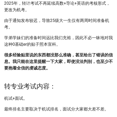
[大一]25-水利水电->量子信息
[大一]21-土木->经济学
一点私货：
2022计算机机试题目
2025年，转计考试不再延续高数+导论+英语的考核形式，
[大一]25-工程管理->电气工程
科学
北京大学
更改为机考。
及其自动化
上海交通大学生存手册
2021计算机笔试题目
[大一]25-外国语->数理综合班
由于通知发布较迟，导致25级大一生仅有两周时间准备机
中科大
[大一]25-智能建造->电气工程
考。
CS自学指南
20级计算机学院面试名单
及其自动化
[大一]24-物流工程-微电子科
学弟学妹们的准备时间远比我们充裕，因此不必一昧地对我
学与工程
Z-library
21级计算机学院面试名单
这种0基础er的贴子照本宣科。
[大一]24-给排水->电气工程及
其自动化
[大一]24-数学类-电子科学与
很多经验贴里说的东西都没那么准确，甚至给出了错误的信
技术
息。我只能在这里提醒一下大家，即使没法判别，也至少不
[大一]23-生工->智能电网信息
要抱着全信的虔诚态度。
工程
[大一]23-土木->电子信息类
[大二]22-机械->电气工程及其
[大二]22-土木->电子科学与技
转专业考试内容：
自动化
术
机试+面试。
[大二]21-土木->电气工程及其
[大一]22-土木->电子信息类
最终排名主要取决于机试排名，面试分大家都大差不差。
自动化
[大一]22-工业设计->电子信息